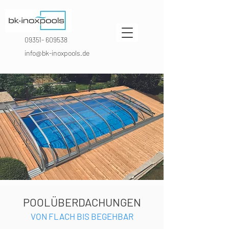
09351- 609538
info@bk-inoxpools.de
POOLÜBERDACHUNGEN
VON FLACH BIS BEGEHBAR