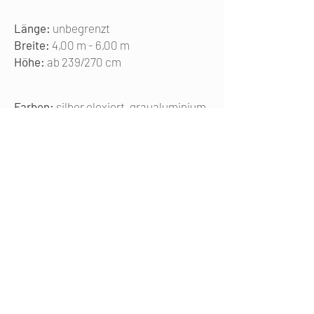
Länge:
unbegrenzt
Breite:
4,00 m - 6,00 m
Höhe:
ab 239/270 cm
Farben:
silber eloxiert, graualuminium
glimmer, anthrazit glimmer
KL3
die Formvollendete